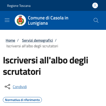
Salta al contenuto principale
Skip to footer content
Regione Toscana
Comune di Casola in
Lunigiana
Briciole di pane
Home
/
Servizi demografici
/
Iscriversi all'albo degli scrutatori
Iscriversi all'albo degli
scrutatori
Condividi
Normativa di riferimento