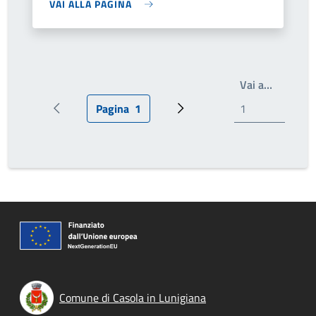
VAI ALLA PAGINA
Write th
Vai a…
Pagina
1
Pagina precedente
Pagina attuale
Prossima pagina
Comune di Casola in Lunigiana