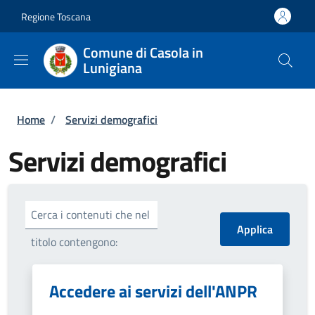
Salta al contenuto principale
Skip to footer content
Regione Toscana
Comune di Casola in
Lunigiana
Briciole di pane
Home
/
Servizi demografici
Servizi demografici
Cerca i contenuti che nel
titolo contengono:
Accedere ai servizi dell'ANPR