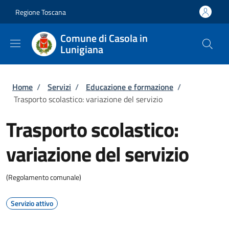
Salta al contenuto principale
Skip to footer content
Regione Toscana
Comune di Casola in
Lunigiana
Briciole di pane
Home
/
Servizi
/
Educazione e formazione
/
Trasporto scolastico: variazione del servizio
Trasporto scolastico:
variazione del servizio
(Regolamento comunale)
Servizio attivo