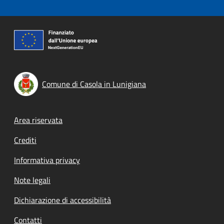
Comune di Casola in Lunigiana
Footer menu
Area riservata
Crediti
Informativa privacy
Note legali
Dichiarazione di accessibilità
Contatti