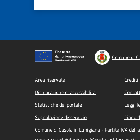
Comune di Ca
Footer menu
Area riservata
Crediti
Dichiarazione di accessibilità
Contatt
Statistiche del portale
Leggi l
Segnalazione disservizio
Piano d
Comune di Casola in Lunigiana - Partita IVA del
comune.casolainlunigiana@postacert.toscana.it