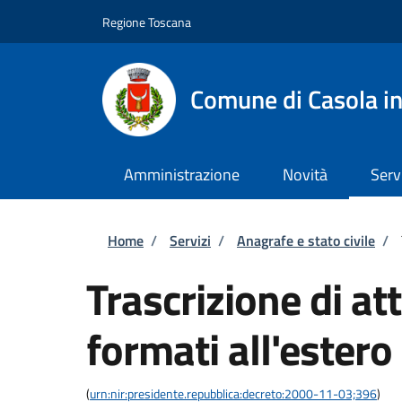
Salta al contenuto principale
Skip to footer content
Regione Toscana
Comune di Casola in
Amministrazione
Novità
Serv
Briciole di pane
Home
/
Servizi
/
Anagrafe e stato civile
/
Trascrizione di atti
formati all'estero
(
urn:nir:presidente.repubblica:decreto:2000-11-03;396
)