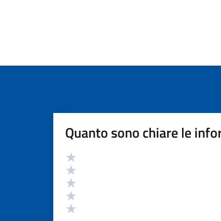
Quanto sono chiare le info
Valutazione
Valuta 5 stelle su 5
Valuta 4 stelle su 5
Valuta 3 stelle su 5
Valuta 2 stelle su 5
Valuta 1 stelle su 5