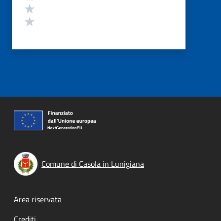
Valuta 2 stelle su 5
Valuta 1 stelle su 5
Comune di Casola in Lunigiana
Footer menu
Area riservata
Crediti