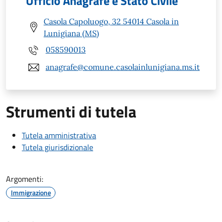
Ufficio Anagrafe e Stato Civile
Casola Capoluogo, 32 54014 Casola in
Lunigiana (MS)
058590013
anagrafe@comune.casolainlunigiana.ms.it
Strumenti di tutela
Tutela amministrativa
Tutela giurisdizionale
Argomenti:
Immigrazione