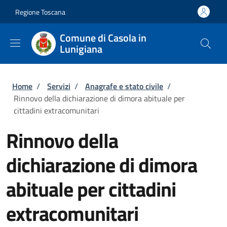
Salta al contenuto principale
Skip to footer content
Regione Toscana
Comune di Casola in
Lunigiana
Briciole di pane
Home
/
Servizi
/
Anagrafe e stato civile
/
Rinnovo della dichiarazione di dimora abituale per
cittadini extracomunitari
Rinnovo della
dichiarazione di dimora
abituale per cittadini
extracomunitari