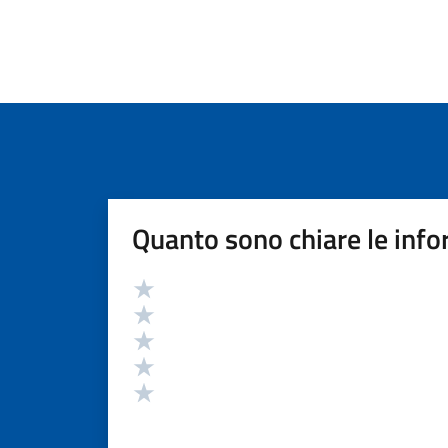
Quanto sono chiare le info
Valutazione
Valuta 5 stelle su 5
Valuta 4 stelle su 5
Valuta 3 stelle su 5
Valuta 2 stelle su 5
Valuta 1 stelle su 5