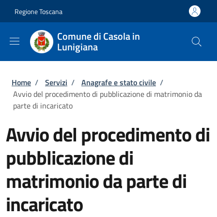
Salta al contenuto principale
Skip to footer content
Regione Toscana
Comune di Casola in
Lunigiana
Briciole di pane
Home
/
Servizi
/
Anagrafe e stato civile
/
Avvio del procedimento di pubblicazione di matrimonio da
parte di incaricato
Avvio del procedimento di
pubblicazione di
matrimonio da parte di
incaricato