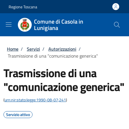
Salta al contenuto principale
Skip to footer content
Regione Toscana
Comune di Casola in
Lunigiana
Briciole di pane
Home
/
Servizi
/
Autorizzazioni
/
Trasmissione di una "comunicazione generica"
Trasmissione di una
"comunicazione generica"
(
urn:nir:stato:legge:1990-08-07;241
)
Servizio attivo