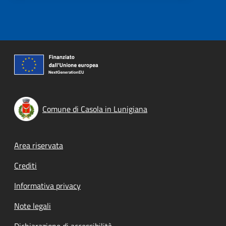
Comune di Casola in Lunigiana
Footer menu
Area riservata
Crediti
Informativa privacy
Note legali
Dichiarazione di accessibilità