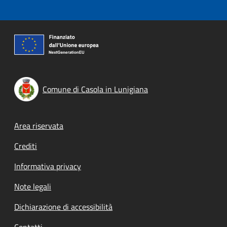
Comune di Casola in Lunigiana
Footer menu
Area riservata
Crediti
Informativa privacy
Note legali
Dichiarazione di accessibilità
Contatti