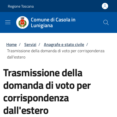
Salta al contenuto principale
Skip to footer content
Regione Toscana
Comune di Casola in
Lunigiana
Briciole di pane
Home
/
Servizi
/
Anagrafe e stato civile
/
Trasmissione della domanda di voto per corrispondenza
dall'estero
Trasmissione della
domanda di voto per
corrispondenza
dall'estero