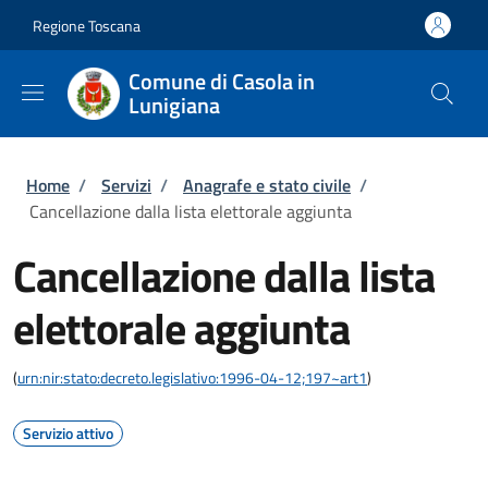
Salta al contenuto principale
Skip to footer content
Regione Toscana
Comune di Casola in
Lunigiana
Briciole di pane
Home
/
Servizi
/
Anagrafe e stato civile
/
Cancellazione dalla lista elettorale aggiunta
Cancellazione dalla lista
elettorale aggiunta
(
urn:nir:stato:decreto.legislativo:1996-04-12;197~art1
)
Servizio attivo