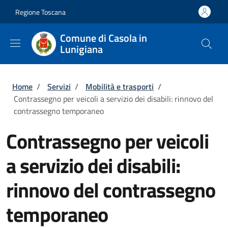
Salta al contenuto principale
Skip to footer content
Regione Toscana
Comune di Casola in
Lunigiana
Briciole di pane
Home
/
Servizi
/
Mobilità e trasporti
/
Contrassegno per veicoli a servizio dei disabili: rinnovo del
contrassegno temporaneo
Contrassegno per veicoli
a servizio dei disabili:
rinnovo del contrassegno
temporaneo