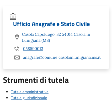
Ufficio Anagrafe e Stato Civile
Casola Capoluogo, 32 54014 Casola in
Lunigiana (MS)
058590013
anagrafe@comune.casolainlunigiana.ms.it
Strumenti di tutela
Tutela amministrativa
Tutela giurisdizionale