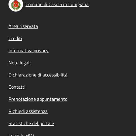
Comune di Casola in Lunigiana
Footer menu
Area riservata
Crediti
Informativa privacy
Note legali
Dichiarazione di accessibilità
Contatti
Prenotazione appuntamento
Richiedi assistenza
Statistiche del portale
Leggi le FAQ