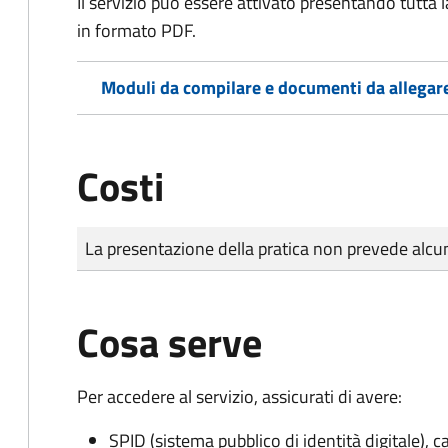
Il servizio può essere attivato presentando tutta
in formato PDF.
Moduli da compilare e documenti da allegar
Costi
Tipo di pagamento
Importo
La presentazione della pratica non prevede al
Cosa serve
Per accedere al servizio, assicurati di avere:
SPID (sistema pubblico di identità digitale), ca