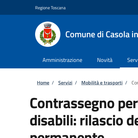
Salta al contenuto principale
Skip to footer content
Regione Toscana
Comune di Casola in
Amministrazione
Novità
Serv
Briciole di pane
Home
/
Servizi
/
Mobilità e trasporti
/
Con
Contrassegno per v
disabili: rilascio
permanente