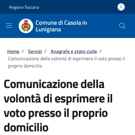
Salta al contenuto principale
Skip to footer content
Regione Toscana
Comune di Casola in
Lunigiana
Briciole di pane
Home
/
Servizi
/
Anagrafe e stato civile
/
Comunicazione della volontà di esprimere il voto presso il
proprio domicilio
Comunicazione della
volontà di esprimere il
voto presso il proprio
domicilio