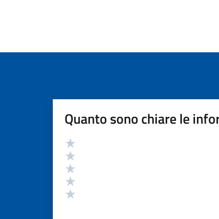
Quanto sono chiare le info
Valutazione
Valuta 5 stelle su 5
Valuta 4 stelle su 5
Valuta 3 stelle su 5
Valuta 2 stelle su 5
Valuta 1 stelle su 5