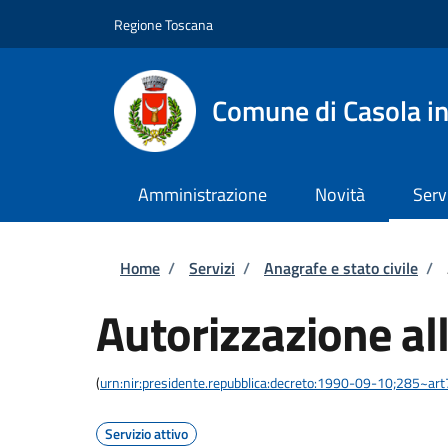
Salta al contenuto principale
Skip to footer content
Regione Toscana
Comune di Casola in
Amministrazione
Novità
Serv
Briciole di pane
Home
/
Servizi
/
Anagrafe e stato civile
/
Autorizzazione al
(
urn:nir:presidente.repubblica:decreto:1990-09-10;285~ar
Servizio attivo