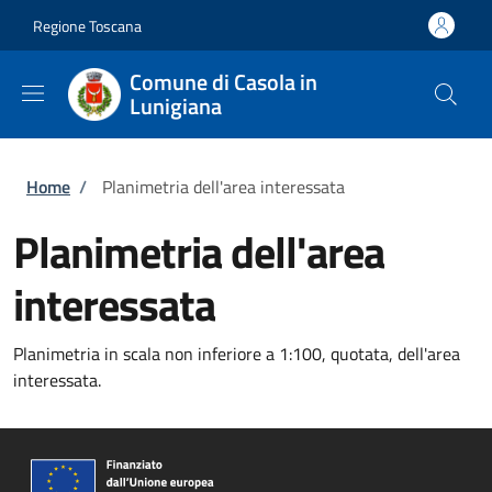
Salta al contenuto principale
Skip to footer content
Regione Toscana
Comune di Casola in
Lunigiana
Briciole di pane
Home
/
Planimetria dell'area interessata
Planimetria dell'area
interessata
Planimetria in scala non inferiore a 1:100, quotata, dell'area
interessata.