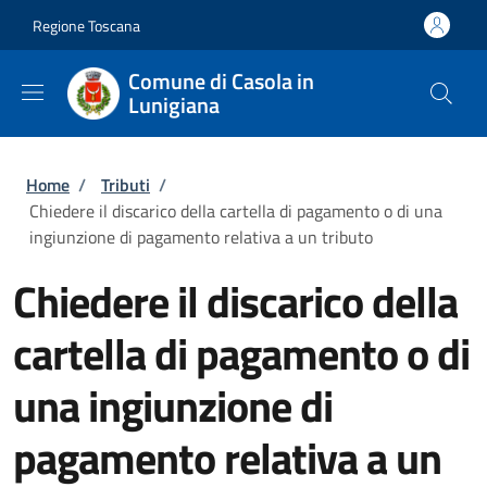
Salta al contenuto principale
Skip to footer content
Regione Toscana
Comune di Casola in
Lunigiana
Briciole di pane
Home
/
Tributi
/
Chiedere il discarico della cartella di pagamento o di una
ingiunzione di pagamento relativa a un tributo
Chiedere il discarico della
cartella di pagamento o di
una ingiunzione di
pagamento relativa a un