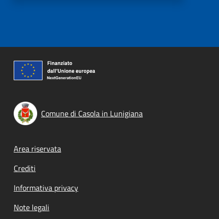
Comune di Casola in Lunigiana
Footer menu
Area riservata
Crediti
Informativa privacy
Note legali