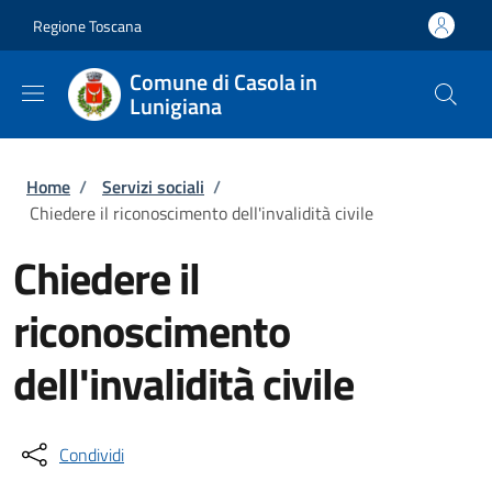
Salta al contenuto principale
Skip to footer content
Regione Toscana
Comune di Casola in
Lunigiana
Briciole di pane
Home
/
Servizi sociali
/
Chiedere il riconoscimento dell'invalidità civile
Chiedere il
riconoscimento
dell'invalidità civile
Condividi